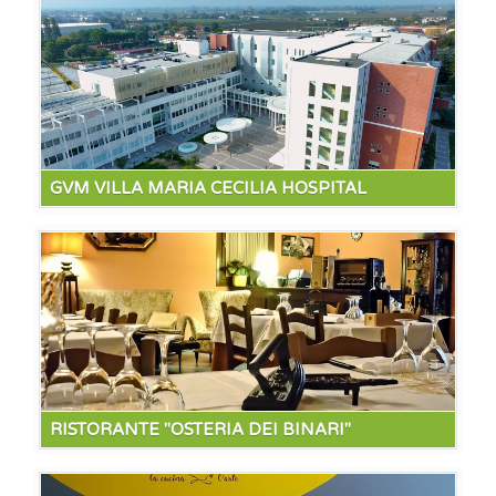
GVM VILLA MARIA CECILIA HOSPITAL
Grazie alla convenzione che abbiamo stipulato
possiamo offrire agli ospiti un prezzo scontato dal
costo di listino.
RISTORANTE "OSTERIA DEI BINARI"
A poche centinaia di metri dalle nostre strutture e
da Maria Cecilia Hospital si trova il ristorante